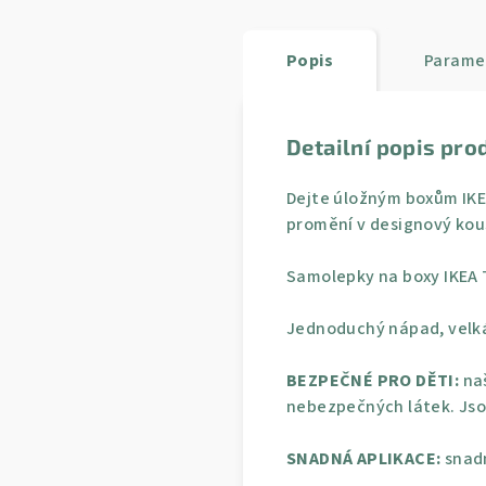
Popis
Parame
Detailní popis pro
Dejte úložným boxům IKEA
promění v designový kou
Samolepky na boxy IKEA T
Jednoduchý nápad, velká
BEZPEČNÉ PRO DĚTI:
naš
nebezpečných látek. Jso
SNADNÁ APLIKACE:
snadn