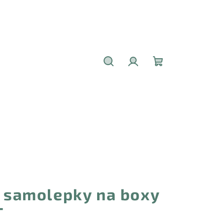
Hledat
Přihlášení
Nákupní
košík
- samolepky na boxy
T