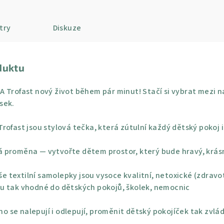
try
Diskuze
duktu
 Trofast nový život během pár minut! Stačí si vybrat mezi n
sek.
rofast jsou stylová tečka, která zútulní každý dětský pokoj i
 proměna — vytvořte dětem prostor, který bude hravý, krásn
e textilní samolepky jsou vysoce kvalitní, netoxické (zdravo
u tak vhodné do dětských pokojů, školek, nemocnic
o se nalepují i odlepují, proměnit dětský pokojíček tak zvlá