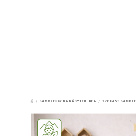
Přejít
na
obsah
/
SAMOLEPKY NA NÁBYTEK IKEA
/
TROFAST SAMOLE
DOMŮ