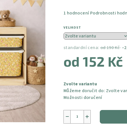
Průměrné
1 hodnocení
Podrobnosti hod
hodnocení
produktu
VELIKOST
je
5,0
z
standardní cena:
od 190 Kč
–2
5
od
152 Kč
hvězdiček.
Měrná
cena:
Zvolte variantu
Můžeme doručit do:
Zvolte va
Možnosti doručení
−
+