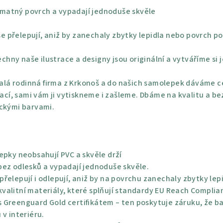
 matný povrch a vypadají jednoduše skvěle
e přelepují, aniž by zanechaly zbytky lepidla nebo povrch po
chny naše ilustrace a designy jsou originální a vytváříme si 
lá rodinná firma z Krkonoš a do našich samolepek dáváme ce
rací, sami vám ji vytiskneme i zašleme. Dbáme na kvalitu a be
ickými barvami.
epky neobsahují PVC a skvěle drží
bez odlesků a vypadají jednoduše skvěle.
řelepují i odlepují, aniž by na povrchu zanechaly zbytky lep
alitní materiály, které splňují standardy EU Reach Complian
 Greenguard Gold certifikátem – ten poskytuje záruku, že bar
 v interiéru.