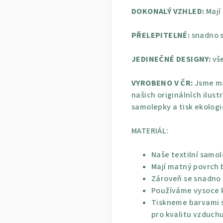
DOKONALÝ VZHLED:
Mají
PŘELEPITELNÉ:
snadno s
JEDINEČNÉ DESIGNY:
vše
VYROBENO V ČR:
Jsme ma
našich originálních ilust
samolepky a tisk ekolog
MATERIÁL:
Naše textilní samol
Mají matný povrch 
Zároveň se snadno p
Používáme vysoce kv
Tiskneme barvami s
pro kvalitu vzduchu