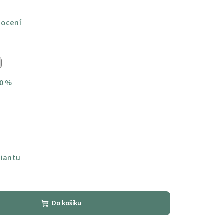
nocení
0 %
riantu
Do košíku