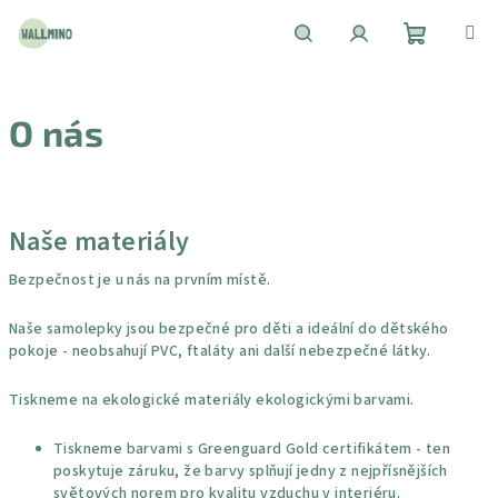
Přejít
na
obsah
Nákupní
Hledat
Přihlášení
O nás
košík
V
ý
Naše materiály
p
i
Bezpečnost je u nás na prvním místě.
s
Naše samolepky jsou bezpečné pro děti a ideální do dětského
č
pokoje - neobsahují PVC, ftaláty ani další nebezpečné látky.
l
á
Tiskneme na ekologické materiály ekologickými barvami.
n
Tiskneme barvami s Greenguard Gold certifikátem - ten
k
poskytuje záruku, že barvy splňují jedny z nejpřísnějších
ů
světových norem pro kvalitu vzduchu v interiéru.