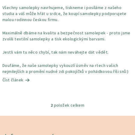
Všechny samolepky navrhujeme, tiskneme i posíláme z našeho
studia a váš může hřát u srdce, že koupí samolepky podporujete
malou rodinnou českou firmu.
Maximálně dbáme na kvalitu a bezpečnost samolepek - proto jsme
zvolili textilní samolepky a tisk ekologickými barvami.
Jestli vám tu něco chybí, tak nám neváhejte dát vědět.
Doufáme, že naše samolepky vykouzlí úsměv na rtech vašich
nejmilejších a promění nudné zdi pokojíčků v pohádkovou říši snů:)
Číst článek
2
položek celkem
O
v
Z
l
á
á