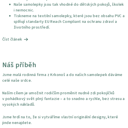
Naše samolepky jsou tak vhodné do dětských pokojů, školek
i nemocnic.
Tiskneme na textilní samolepky, které jsou bez obsahu PVC a
splňují standarty EU Reach Compliant na ochranu zdraví a
životního prostředí.
Číst článek
Náš příběh
Jsme malá rodinná firma z Krkonoš a do našich samolepek dáváme
celé naše srdce.
Naším cílem je umožnit rodičům proměnit nudné zdi pokojíčků
v pohádkový svět plný fantazie – a to snadno a rychle, bez stresu a
vysokých nákladů.
Jsme hrdí na to, že si vytváříme vlastní originální designy, které
jinde nenajdete.